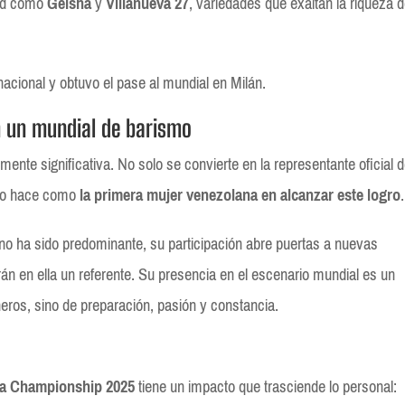
dad como
Geisha
y
Villanueva 27
, variedades que exaltan la riqueza 
nacional y obtuvo el pase al mundial en Milán.
n un mundial de barismo
mente significativa. No solo se convierte en la representante oficial 
 lo hace como
la primera mujer venezolana en alcanzar este logro
.
no ha sido predominante, su participación abre puertas a nuevas
n en ella un referente. Su presencia en el escenario mundial es un
neros, sino de preparación, pasión y constancia.
ta Championship 2025
tiene un impacto que trasciende lo personal: