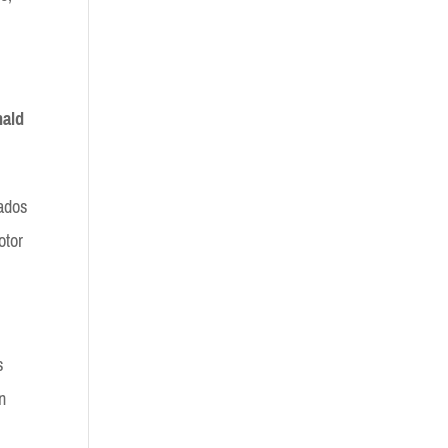
ald
iados
otor
s
an