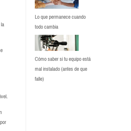
Lo que permanece cuando
 la
todo cambia
se
Cómo saber si tu equipo está
mal instalado (antes de que
falle)
ivel.
BloGio
en
 por