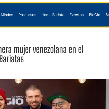
Aliados
Productos
Home Barista
Eventos
BloGio
S
imera mujer venezolana en el
Baristas