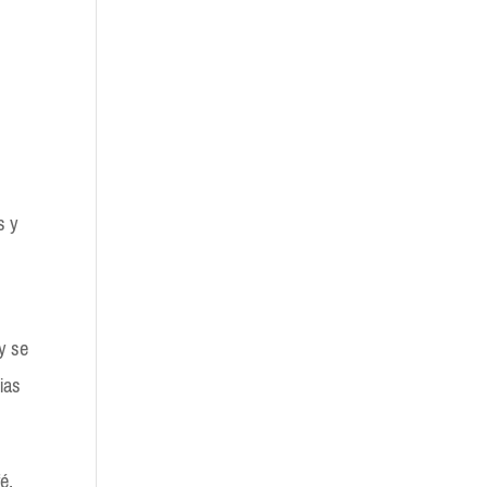
s y
y se
cias
é,