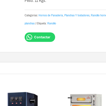
Peso: 11 Kgs.
Categorías:
Hornos de Panadería
,
Planchas Y tostadores
,
Rancilio horn
planchas
Etiqueta:
Rancilio
Contactar