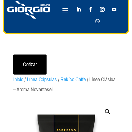
Cotizar
Inicio
/
Línea Cápsulas
/
Rekíco Caffe
/ Línea Clásica
– Aroma Novantasei