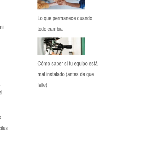
Lo que permanece cuando
ni
todo cambia
e
Cómo saber si tu equipo está
mal instalado (antes de que
.
falle)
el
BloGio
s.
iles