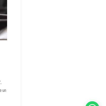
,
de un