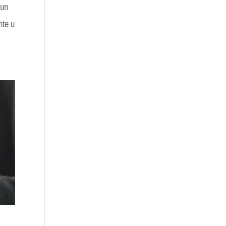
 un
nte u